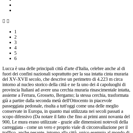


1
2
3
4
5
6
Lucca è una delle principali città d'arte d'Italia, celebre anche al di
fuori dei confini nazionali soprattutto per la sua intatta cinta muraria
del XV-XVII secolo, che descrive un perimetro di 4.223 m circa
intorno al nucleo storico della città e ne fa uno dei 4 capoluoghi di
provincia Italiani ad avere una cerchia muraria rinascimentale intatta,
assieme a Ferrara, Grosseto, Bergamo; la stessa cerchia, trasformata
già a partire dalla seconda metà dell'Ottocento in piacevole
passeggiata pedonale, risulta a tutt'oggi come una delle meglio
conservate in Europa, in quanto mai utilizzata nei secoli passati a
scopo difensivo (Da notare il fatto che fino ai primi anni novanta del
900, Le mura erano utilizzate - grazie alle dimensioni notevoli della
carreggiata - come un vero e proprio viale di circonvallazione per il
traffico, anche pesante, intorno alla città, unico esempio al mondo di