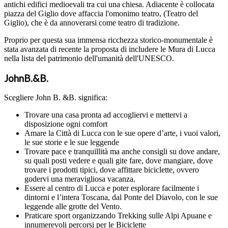
antichi edifici medioevali tra cui una chiesa. Adiacente è collocata
piazza del Giglio dove affaccia l'omonimo teatro, (Teatro del
Giglio), che è da annoverarsi come teatro di tradizione.
Proprio per questa sua immensa ricchezza storico-monumentale è
stata avanzata di recente la proposta di includere le Mura di Lucca
nella lista del patrimonio dell'umanità dell'UNESCO.
JohnB.&B.
Scegliere John B. &B. significa:
Trovare una casa pronta ad accogliervi e mettervi a
disposizione ogni comfort
Amare la Città di Lucca con le sue opere d’arte, i vuoi valori,
le sue storie e le sue leggende
Trovare pace e tranquillità ma anche consigli su dove andare,
su quali posti vedere e quali gite fare, dove mangiare, dove
trovare i prodotti tipici, dove affittare biciclette, ovvero
godervi una meravigliosa vacanza.
Essere al centro di Lucca e poter esplorare facilmente i
dintorni e l’intera Toscana, dal Ponte del Diavolo, con le sue
leggende alle grotte del Vento.
Praticare sport organizzando Trekking sulle Alpi Apuane e
innumerevoli percorsi per le Biciclette