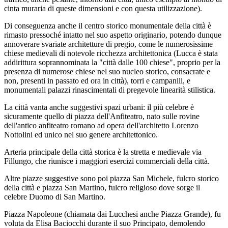
cinta muraria di queste dimensioni e con questa utilizzazione).
Di conseguenza anche il centro storico monumentale della città è
rimasto pressoché intatto nel suo aspetto originario, potendo dunque
annoverare svariate architetture di pregio, come le numerosissime
chiese medievali di notevole ricchezza architettonica (Lucca è stata
addirittura soprannominata la "città dalle 100 chiese", proprio per la
presenza di numerose chiese nel suo nucleo storico, consacrate e
non, presenti in passato ed ora in città), torri e campanili, e
monumentali palazzi rinascimentali di pregevole linearità stilistica.
La città vanta anche suggestivi spazi urbani: il più celebre è
sicuramente quello di piazza dell'Anfiteatro, nato sulle rovine
dell'antico anfiteatro romano ad opera dell'architetto Lorenzo
Nottolini ed unico nel suo genere architettonico.
Arteria principale della città storica è la stretta e medievale via
Fillungo, che riunisce i maggiori esercizi commerciali della città.
Altre piazze suggestive sono poi piazza San Michele, fulcro storico
della città e piazza San Martino, fulcro religioso dove sorge il
celebre Duomo di San Martino.
Piazza Napoleone (chiamata dai Lucchesi anche Piazza Grande), fu
voluta da Elisa Baciocchi durante il suo Principato, demolendo