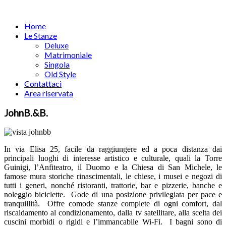
Home
Le Stanze
Deluxe
Matrimoniale
Singola
Old Style
Contattaci
Area riservata
JohnB.&B.
In via Elisa 25, facile da raggiungere ed a poca distanza dai
principali luoghi di interesse artistico e culturale, quali la Torre
Guinigi, l’Anfiteatro, il Duomo e la Chiesa di San Michele, le
famose mura storiche rinascimentali, le chiese, i musei e negozi di
tutti i generi, nonché ristoranti, trattorie, bar e pizzerie, banche e
noleggio biciclette. Gode di una posizione privilegiata per pace e
tranquillità. Offre comode stanze complete di ogni comfort, dal
riscaldamento al condizionamento, dalla tv satellitare, alla scelta dei
cuscini morbidi o rigidi e l’immancabile Wi-Fi. I bagni sono di